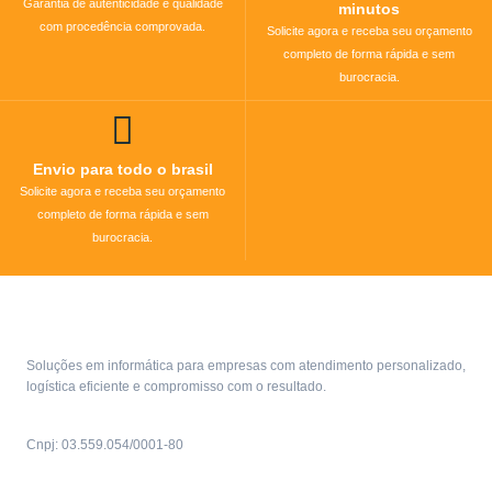
Garantia de autenticidade e qualidade
minutos
com procedência comprovada.
Solicite agora e receba seu orçamento
completo de forma rápida e sem
burocracia.
Envio para todo o brasil
Solicite agora e receba seu orçamento
completo de forma rápida e sem
burocracia.
Soluções em informática para empresas com atendimento personalizado,
logística eficiente e compromisso com o resultado.
Cnpj: 03.559.054/0001-80