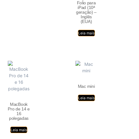
Folio para
iPad (10ª
geração) –
Inglês
(EUA)
Leia mais
Mac mini
Leia mais
MacBook
Pro de 14 e
16
polegadas
Leia mais