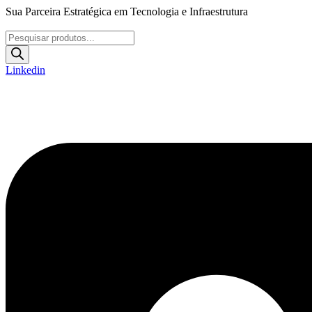
Ir
Sua Parceira Estratégica em Tecnologia e Infraestrutura
para
o
Pesquisar
conteúdo
produtos
Linkedin