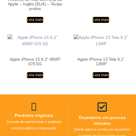
Apple – Inglês (EUA) – Teclas
pretas
Leia mais
Leia mais
Apple iPhone 15 6,1″ 48MP
Apple iPhone 13 Tela 6,1”
iOS 5G
12MP
Leia mais
Leia mais
Produtos originais
Orçamento em poucos
Garantia de autenticidade e qualidade
minutos
com procedência comprovada.
Solicite agora e receba seu orçamento
completo de forma rápida e sem