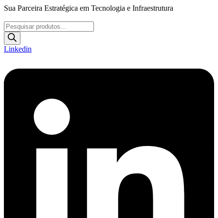
Ir
Sua Parceira Estratégica em Tecnologia e Infraestrutura
para
o
Pesquisar
conteúdo
produtos
Linkedin