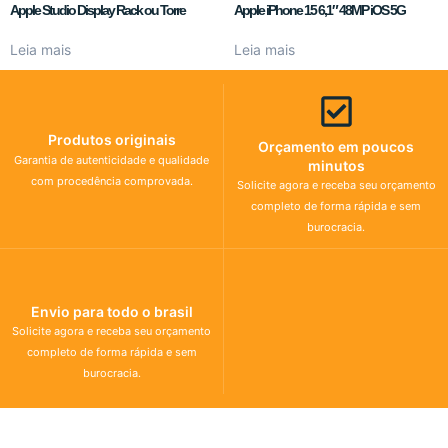
Apple Studio Display Rack ou Torre
Apple iPhone 15 6,1″ 48MP iOS 5G
Leia mais
Leia mais
Produtos originais
Orçamento em poucos
Garantia de autenticidade e qualidade
minutos
com procedência comprovada.
Solicite agora e receba seu orçamento
completo de forma rápida e sem
burocracia.
Envio para todo o brasil
Solicite agora e receba seu orçamento
completo de forma rápida e sem
burocracia.