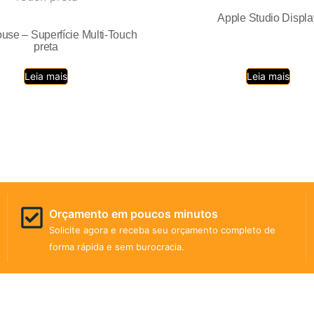
Apple Studio Displa
use – Superfície Multi-Touch
preta
Leia mais
Leia mais
Orçamento em poucos minutos
Solicite agora e receba seu orçamento completo de
forma rápida e sem burocracia.