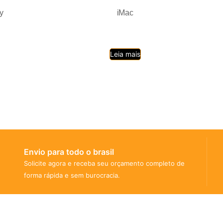
y
iMac
Leia mais
Envio para todo o brasil
Solicite agora e receba seu orçamento completo de
forma rápida e sem burocracia.