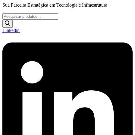
Ir
Sua Parceira Estratégica em Tecnologia e Infraestrutura
para
o
Pesquisar
conteúdo
produtos
Linkedin