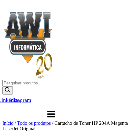
Ir
Sua Parceira Estratégica em Tecnologia e Infraestrutura
para
o
conteúdo
Pesquisar
produtos
Linkedin
Instagram
Início
/
Todo os produtos
/ Cartucho de Toner HP 204A Magenta
LaserJet Original