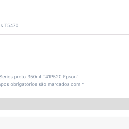
as T5470
T-Series preto 350ml T41P520 Epson”
pos obrigatórios são marcados com
*