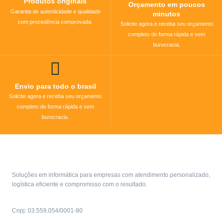
Produtos originais
Orçamento em poucos
Garantia de autenticidade e qualidade
minutos
com procedência comprovada.
Solicite agora e receba seu orçamento
completo de forma rápida e sem
burocracia.
Envio para todo o brasil
Solicite agora e receba seu orçamento
completo de forma rápida e sem
burocracia.
Soluções em informática para empresas com atendimento personalizado,
logística eficiente e compromisso com o resultado.
Cnpj: 03.559.054/0001-80