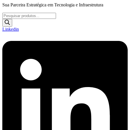
Ir
Sua Parceira Estratégica em Tecnologia e Infraestrutura
para
o
Pesquisar
conteúdo
produtos
Linkedin