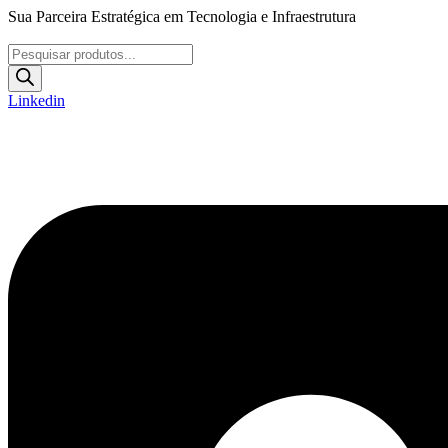
Ir
Sua Parceira Estratégica em Tecnologia e Infraestrutura
para
o
Pesquisar
conteúdo
produtos
Linkedin