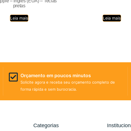
pple – Inglês (EUA) – Teclas
pretas
Leia mais
Leia mais
Orçamento em poucos minutos
Solicite agora e receba seu orçamento completo de
forma rápida e sem burocracia.
Categorias
Institucion