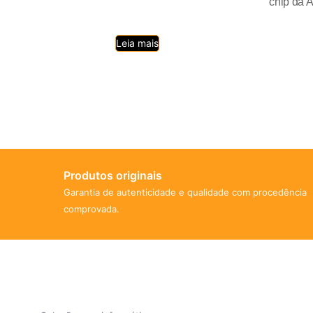
chip da A
Leia mais
Produtos originais
Garantia de autenticidade e qualidade com procedência
comprovada.