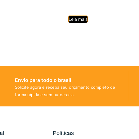
Leia mais
Envio para todo o brasil
Solicite agora e receba seu orçamento completo de
forma rápida e sem burocracia.
al
Políticas