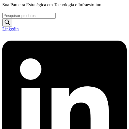
Ir
Sua Parceira Estratégica em Tecnologia e Infraestrutura
para
o
Pesquisar
conteúdo
produtos
Linkedin