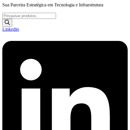
Ir
Sua Parceira Estratégica em Tecnologia e Infraestrutura
para
o
Pesquisar
conteúdo
produtos
Linkedin