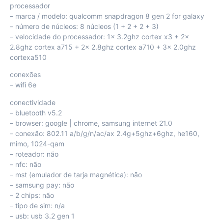
processador
– marca / modelo: qualcomm snapdragon 8 gen 2 for galaxy
– número de núcleos: 8 núcleos (1 + 2 + 2 + 3)
– velocidade do processador: 1x 3.2ghz cortex x3 + 2x
2.8ghz cortex a715 + 2x 2.8ghz cortex a710 + 3x 2.0ghz
cortexa510
conexões
– wifi 6e
conectividade
– bluetooth v5.2
– browser: google | chrome, samsung internet 21.0
– conexão: 802.11 a/b/g/n/ac/ax 2.4g+5ghz+6ghz, he160,
mimo, 1024-qam
– roteador: não
– nfc: não
– mst (emulador de tarja magnética): não
– samsung pay: não
– 2 chips: não
– tipo de sim: n/a
– usb: usb 3.2 gen 1