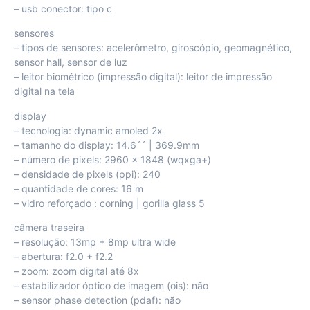
– usb conector: tipo c
sensores
– tipos de sensores: acelerômetro, giroscópio, geomagnético,
sensor hall, sensor de luz
– leitor biométrico (impressão digital): leitor de impressão
digital na tela
display
– tecnologia: dynamic amoled 2x
– tamanho do display: 14.6´´ | 369.9mm
– número de pixels: 2960 x 1848 (wqxga+)
– densidade de pixels (ppi): 240
– quantidade de cores: 16 m
– vidro reforçado : corning | gorilla glass 5
câmera traseira
– resolução: 13mp + 8mp ultra wide
– abertura: f2.0 + f2.2
– zoom: zoom digital até 8x
– estabilizador óptico de imagem (ois): não
– sensor phase detection (pdaf): não