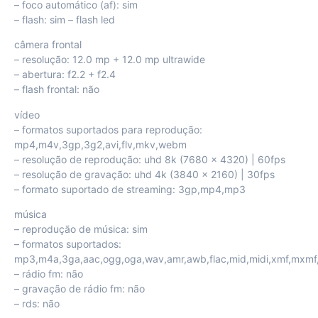
– foco automático (af): sim
– flash: sim – flash led
câmera frontal
– resolução: 12.0 mp + 12.0 mp ultrawide
– abertura: f2.2 + f2.4
– flash frontal: não
vídeo
– formatos suportados para reprodução:
mp4,m4v,3gp,3g2,avi,flv,mkv,webm
– resolução de reprodução: uhd 8k (7680 x 4320) | 60fps
– resolução de gravação: uhd 4k (3840 x 2160) | 30fps
– formato suportado de streaming: 3gp,mp4,mp3
música
– reprodução de música: sim
– formatos suportados:
mp3,m4a,3ga,aac,ogg,oga,wav,amr,awb,flac,mid,midi,xmf,mxmf,im
– rádio fm: não
– gravação de rádio fm: não
– rds: não