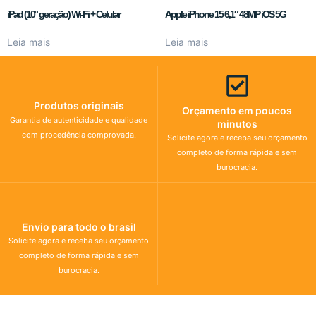
iPad (10° geração) Wi-Fi + Celular
Apple iPhone 15 6,1″ 48MP iOS 5G
Leia mais
Leia mais
Produtos originais
Orçamento em poucos
Garantia de autenticidade e qualidade
minutos
com procedência comprovada.
Solicite agora e receba seu orçamento
completo de forma rápida e sem
burocracia.
Envio para todo o brasil
Solicite agora e receba seu orçamento
completo de forma rápida e sem
burocracia.