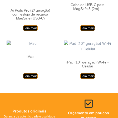
Cabo de USB-C para
MagSafe 3 (2m) –
AirPods Pro (2ª geração)
com estojo de recarga
MagSafe (USB‑C)
Leia mais
Leia mais
iMac
iPad (10° geração) Wi-Fi +
Celular
Leia mais
Leia mais
Produtos originais
Orçamento em poucos
Garantia de autenticidade e qualidade
minutos