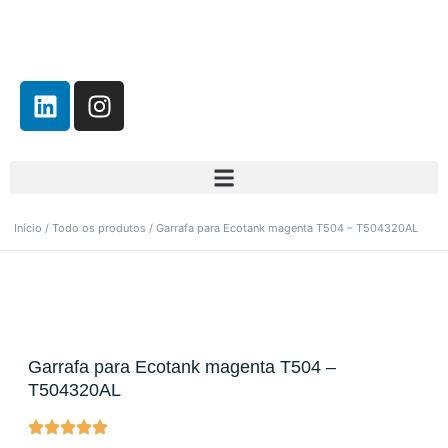
Início
/
Todo os produtos
/ Garrafa para Ecotank magenta T504 – T504320AL
Garrafa para Ecotank magenta T504 –
T504320AL