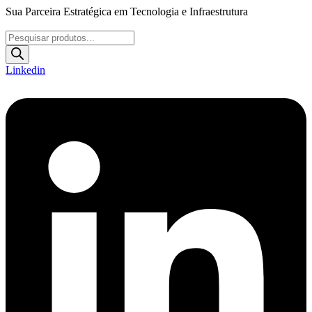
Ir
Sua Parceira Estratégica em Tecnologia e Infraestrutura
para
o
Pesquisar
conteúdo
produtos
Linkedin