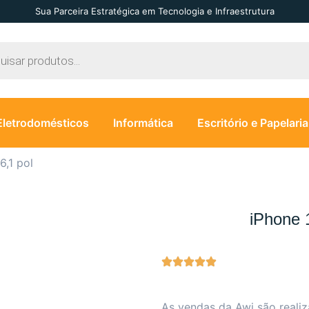
Sua Parceira Estratégica em Tecnologia e Infraestrutura
Eletrodomésticos
Informática
Escritório e Papelaria
6,1 pol
iPhone 1
As vendas da Awi são reali