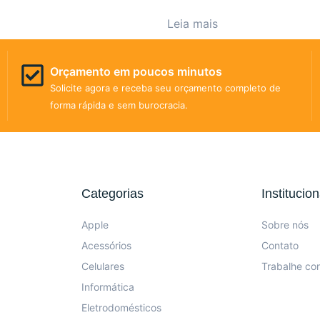
Leia mais
Orçamento em poucos minutos
Solicite agora e receba seu orçamento completo de
forma rápida e sem burocracia.
Categorias
Institucion
Apple
Sobre nós
Acessórios
Contato
Celulares
Trabalhe co
Informática
Eletrodomésticos