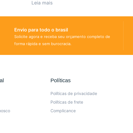
Leia mais
Envio para todo o brasil
Solicite agora e receba seu orçamento completo de
forma rápida e sem burocracia.
al
Políticas
Políticas de privacidade
Políticas de frete
nosco
Complicance