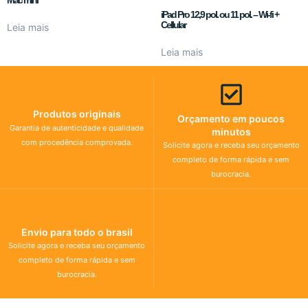
iPad Pro 12,9 pol. ou 11 pol. – Wi-fi +
Cellular
Leia mais
Leia mais
Produtos originais
Orçamento em poucos
Garantia de autenticidade e qualidade
minutos
com procedência comprovada.
Solicite agora e receba seu orçamento
completo de forma rápida e sem
burocracia.
Envio para todo o brasil
Solicite agora e receba seu orçamento
completo de forma rápida e sem
burocracia.