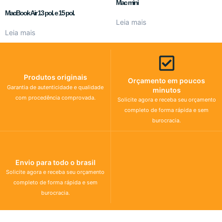
Mac mini
MacBook Air 13 pol. e 15 pol.
Leia mais
Leia mais
Produtos originais
Orçamento em poucos
Garantia de autenticidade e qualidade
minutos
com procedência comprovada.
Solicite agora e receba seu orçamento
completo de forma rápida e sem
burocracia.
Envio para todo o brasil
Solicite agora e receba seu orçamento
completo de forma rápida e sem
burocracia.