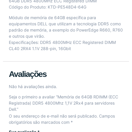
64GB DDR5 4800MHz ECC Registered DIMM
Código do Produto: KTD-PE548D4-64G
Módulo de memória de 64GB específica para
equipamentos DELL que utilizam a tecnologia DDR5 como
padrão de memória, a exemplo do PowerEdge R660, R760
e outros que virão.
Especificações: DDR5 4800MHz ECC Registered DIMM
CL40 2RX4 1.1V 288-pin, 16Gbit
Avaliações
Não há avaliações ainda.
Seja o primeiro a avaliar “Memória de 64GB RDIMM (ECC
Registrada) DDR5 4800Mhz 1,1V 2Rx4 para servidores
Dell.”
O seu endereço de e-mail não será publicado.
Campos
obrigatórios são marcados com
*
Sua avaliação
*