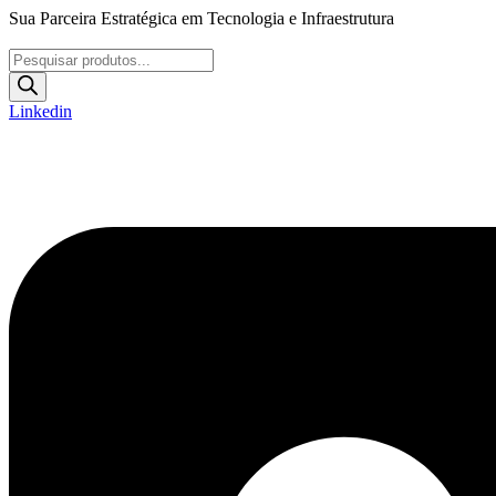
Ir
Sua Parceira Estratégica em Tecnologia e Infraestrutura
para
o
Pesquisar
conteúdo
produtos
Linkedin