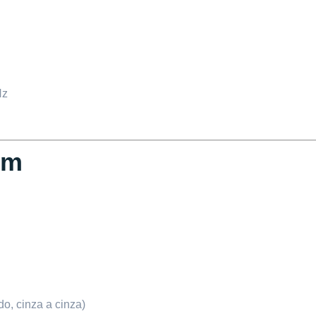
Hz
em
do, cinza a cinza)