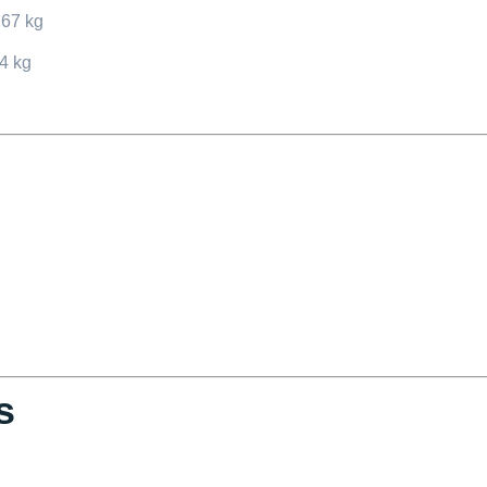
67 kg
4 kg
s