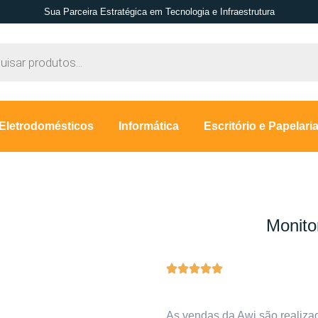
Sua Parceira Estratégica em Tecnologia e Infraestrutura
Eletrodomésticos
Informática
Escritório e Papelari
H
Monito
As vendas da Awi são realiza