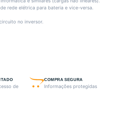
formática e similares (cargas não lineares).
de rede elétrica para bateria e vice-versa.
ircuito no inversor.
ITADO
COMPRA SEGURA
cesso de
Informações protegidas