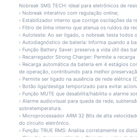
Nobreak SMS TECH: Ideal para eletrônicos de resid
› Nobreak interativo com regulação online;
› Estabilizador interno que corrige oscilações da re
› Filtro de linha interno que atenua os ruídos da re
› Autoteste: Ao ser ligado, o nobreak testa todos os
› Autodiagnóstico de bateria: Informa quando a bat
› Função Battery Saver: preserva a vida útil das bat
› Recarregador Strong Charger: Permite a recarga
› Recarga automática da bateria em 4 estágios 
de operação, contribuindo para melhor preservação
› Permite ser ligado na ausência de rede elétrica (
› Botão liga/desliga temporizado para evitar acio
› Função MUTE que desabilita/habilita o alarme so
› Alarme audiovisual para queda de rede, subtensão
sobretemperatura.
› Microprocessador ARM 32 Bits de alta velocidad
do circuito eletrônico.
› Função TRUE RMS: Analisa corretamente os distú