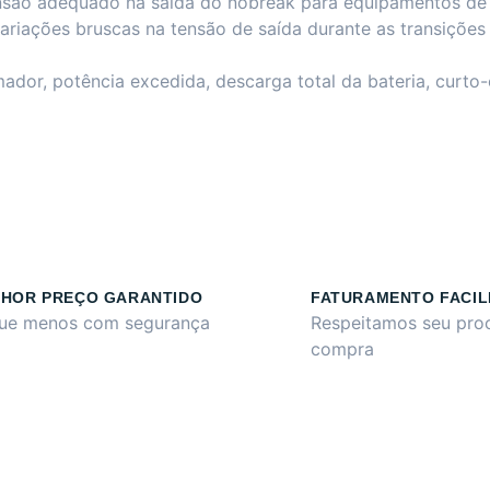
nsão adequado na saída do nobreak para equipamentos de in
variações bruscas na tensão de saída durante as transições 
dor, potência excedida, descarga total da bateria, curto-c
HOR PREÇO GARANTIDO
FATURAMENTO FACIL
ue menos com segurança
Respeitamos seu pro
compra