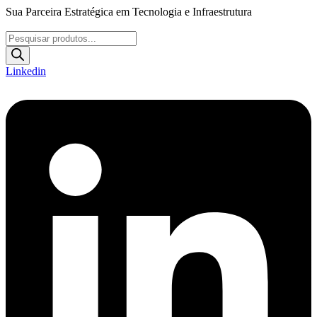
Ir
Sua Parceira Estratégica em Tecnologia e Infraestrutura
para
o
Pesquisar
conteúdo
produtos
Linkedin