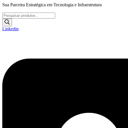
Ir
Sua Parceira Estratégica em Tecnologia e Infraestrutura
para
o
Pesquisar
conteúdo
produtos
Linkedin