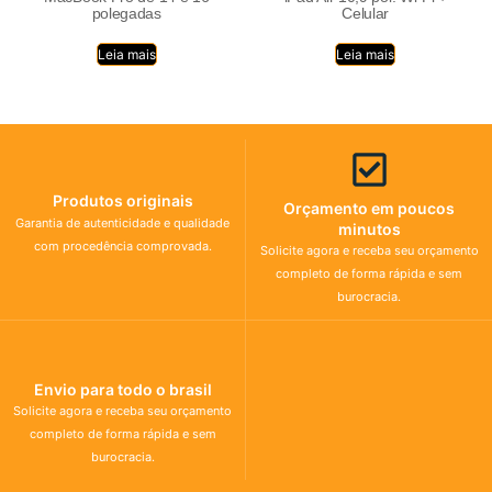
polegadas
Celular
Leia mais
Leia mais
Produtos originais
Orçamento em poucos
Garantia de autenticidade e qualidade
minutos
com procedência comprovada.
Solicite agora e receba seu orçamento
completo de forma rápida e sem
burocracia.
Envio para todo o brasil
Solicite agora e receba seu orçamento
completo de forma rápida e sem
burocracia.