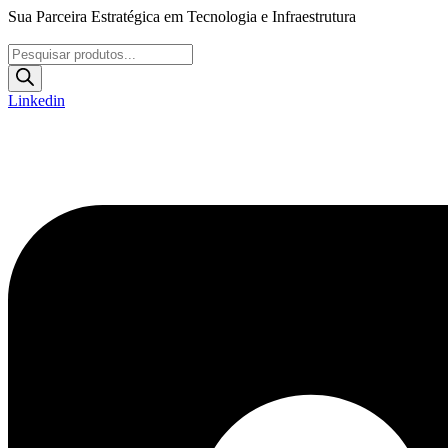
Ir
Sua Parceira Estratégica em Tecnologia e Infraestrutura
para
o
Pesquisar
conteúdo
produtos
Linkedin