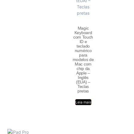
Magic
Keyboard
com Touch
ID e
teclado
numérico
para
modelos de
Mac com
chip da
Apple –
Inglês
(EUA) –
Teclas
pretas
Leia mais