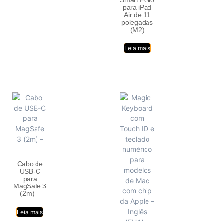
Smart Folio
para iPad
Air de 11
polegadas
(M2)
Leia mais
Cabo de
USB-C
para
MagSafe 3
(2m) –
Leia mais