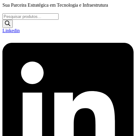
Ir
Sua Parceira Estratégica em Tecnologia e Infraestrutura
para
o
Pesquisar
conteúdo
produtos
Linkedin