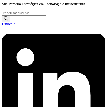
Ir
Sua Parceira Estratégica em Tecnologia e Infraestrutura
para
o
Pesquisar
conteúdo
produtos
Linkedin