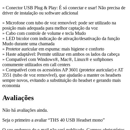
» Conector USB Plug & Play: É só conectar e usar! Não precisa de
driver de instalação ou software adicional
» Microfone com tubo de voz removível: pode ser utilizado na
posição mais adequada para melhor captação da voz
» Cabo com controle de volume e tecla Mudo
» LED bicolor com indicação de ativação/desativação da função
Mudo durante uma chamada
» Protetor auricular em espuma: mais higiene e conforto
» Haste adaptável: Permite utilizar em ambos os lados da cabeça
» Compatível com Windows®, Mac®, Linux® e softphones
comumente utilizados em call centers
» Compatível com os acessórios AP 3601 (protetor auricular) e AT
3551 (tubo de voz removível), que ajudarão a manter os headsets
sempre novos, evitando a substituição do headset e gerando mais
economia
Avaliações
Não há avaliações ainda.
Seja o primeiro a avaliar “THS 40 USB Headset mono”
O seu endereço de e-mail não será publicado.
Campos obrigatórios