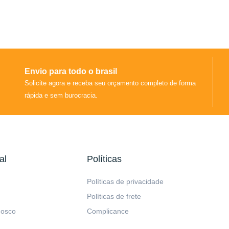
Envio para todo o brasil
Solicite agora e receba seu orçamento completo de forma
rápida e sem burocracia.
al
Políticas
Políticas de privacidade
Políticas de frete
nosco
Complicance