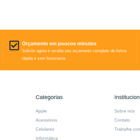
Orçamento em poucos minutos
Solicite agora e receba seu orçamento completo de forma
rápida e sem burocracia.
Categorias
Institucion
Apple
Sobre nós
Acessórios
Contato
Celulares
Trabalhe co
Informática