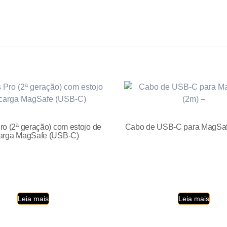
ro (2ª geração) com estojo de
Cabo de USB-C para MagSaf
arga MagSafe (USB‑C)
Leia mais
Leia mais