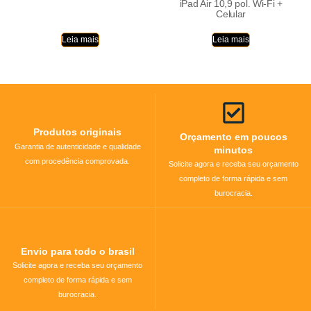
iPad Air 10,9 pol. Wi-Fi +
Celular
Leia mais
Leia mais
Produtos originais
Orçamento em poucos
Garantia de autenticidade e qualidade
minutos
com procedência comprovada.
Solicite agora e receba seu orçamento
completo de forma rápida e sem
burocracia.
Envio para todo o brasil
Solicite agora e receba seu orçamento
completo de forma rápida e sem
burocracia.