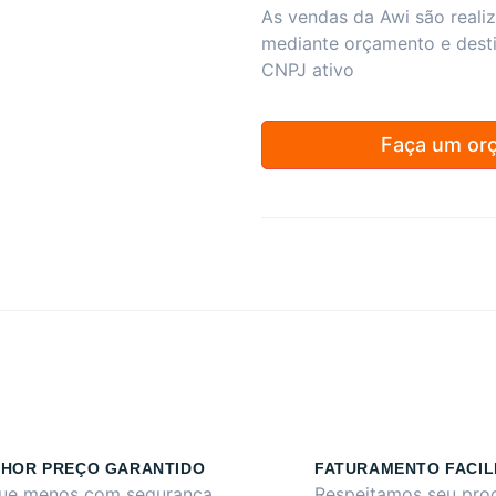
As vendas da Awi são reali
mediante orçamento e dest
CNPJ ativo
Faça um or
HOR PREÇO GARANTIDO
FATURAMENTO FACIL
ue menos com segurança
Respeitamos seu pro