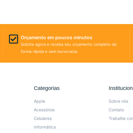
Orçamento em poucos minutos
Solicite agora e receba seu orçamento completo de
forma rápida e sem burocracia.
Categorias
Institucion
Apple
Sobre nós
Acessórios
Contato
Celulares
Trabalhe co
Informática