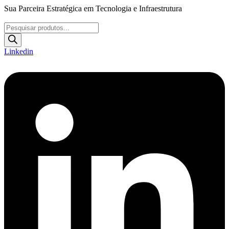
Ir
Sua Parceira Estratégica em Tecnologia e Infraestrutura
para
o
Pesquisar
conteúdo
produtos
Linkedin