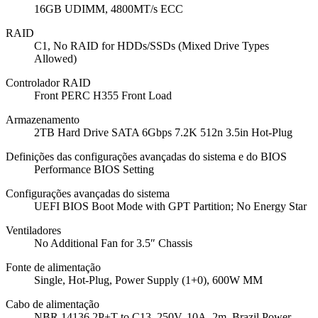
16GB UDIMM, 4800MT/s ECC
RAID
C1, No RAID for HDDs/SSDs (Mixed Drive Types
Allowed)
Controlador RAID
Front PERC H355 Front Load
Armazenamento
2TB Hard Drive SATA 6Gbps 7.2K 512n 3.5in Hot-Plug
Definições das configurações avançadas do sistema e do BIOS
Performance BIOS Setting
Configurações avançadas do sistema
UEFI BIOS Boot Mode with GPT Partition; No Energy Star
Ventiladores
No Additional Fan for 3.5″ Chassis
Fonte de alimentação
Single, Hot-Plug, Power Supply (1+0), 600W MM
Cabo de alimentação
NBR 14136 2P+T to C13, 250V, 10A, 2m, Brazil Power