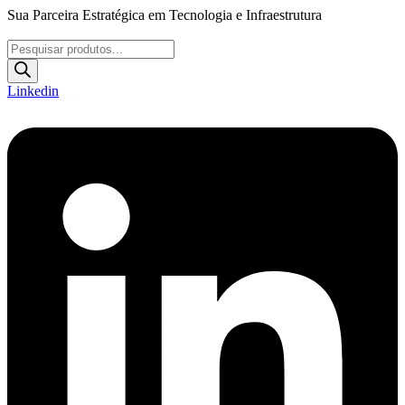
Ir
Sua Parceira Estratégica em Tecnologia e Infraestrutura
para
o
Pesquisar
conteúdo
produtos
Linkedin