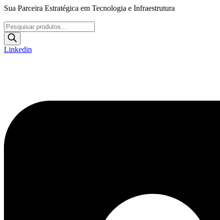
Ir
Sua Parceira Estratégica em Tecnologia e Infraestrutura
para
o
Pesquisar
conteúdo
produtos
Linkedin