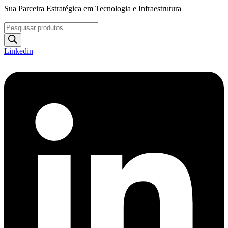
Ir
Sua Parceira Estratégica em Tecnologia e Infraestrutura
para
o
Pesquisar
conteúdo
produtos
Linkedin